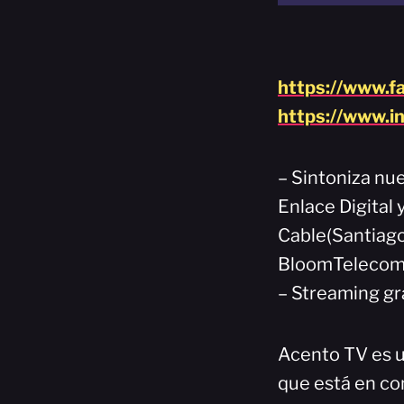
https://www.f
https://www.i
– Sintoniza nue
Enlace Digital
Cable(Santiago
BloomTelecom(
– Streaming gr
Acento TV es u
que está en co