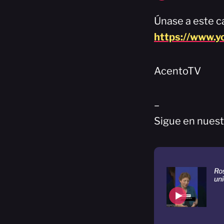
Únase a este ca
https://www.
AcentoTV
–
Sigue en nuest
Ros
uni