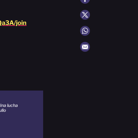
a3A/join
Una lucha
llo