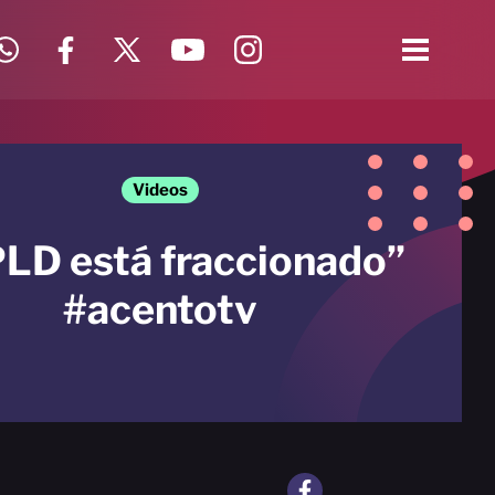
Videos
PLD está fraccionado”
#acentotv