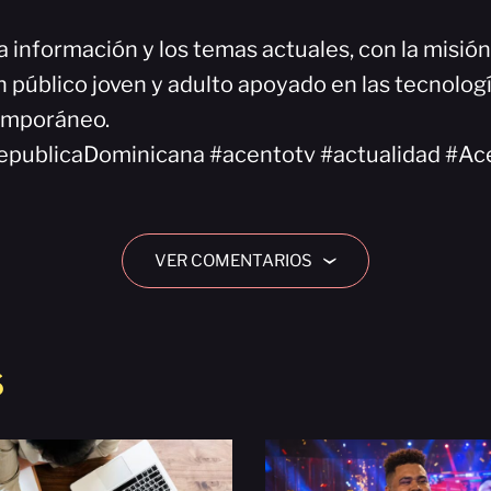
a información y los temas actuales, con la misió
 público joven y adulto apoyado en las tecnologí
emporáneo.
epublicaDominicana #acentotv #actualidad #Ac
VER COMENTARIOS
›
S