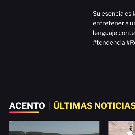
Su esencia es l
entretener a un
lenguaje cont
#tendencia #R
ACENTO
|
ÚLTIMAS NOTICIA