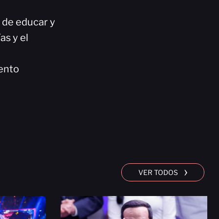
n de educar y
as y el
ento
›
VER TODOS