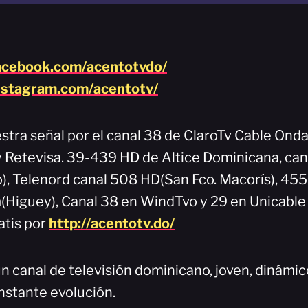
acebook.com/acentotvdo/
nstagram.com/acentotv/
stra señal por el canal 38 de ClaroTv Cable Onda
 y Retevisa. 39-439 HD de Altice Dominicana, can
), Telenord canal 508 HD(San Fco. Macorís), 45
Higuey), Canal 38 en WindTvo y 29 en Unicable
atis por
http://acentotv.do/
n canal de televisión dominicano, joven, dinámi
nstante evolución.