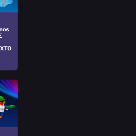
nos
E
IXTO