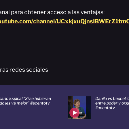
nal para obtener acceso a las ventajas:
youtube.com/channel/UCxkjxuQjnsIBWErZ1tmQ
ras redes sociales
ario Espinal “Si se hubieran
Danilo vs Leonel: 
do les va mejor” #acentotv
entre poder y orgu
#acentotv