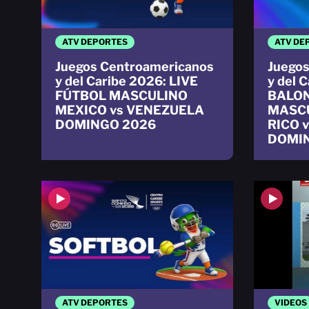
ATV DEPORTES
ATV DE
Juegos Centroamericanos
Juegos
y del Caribe 2026: LIVE
y del 
FÚTBOL MASCULINO
BALO
MEXICO vs VENEZUELA
MASC
DOMINGO 2026
RICO 
DOMI
ATV DEPORTES
VIDEOS