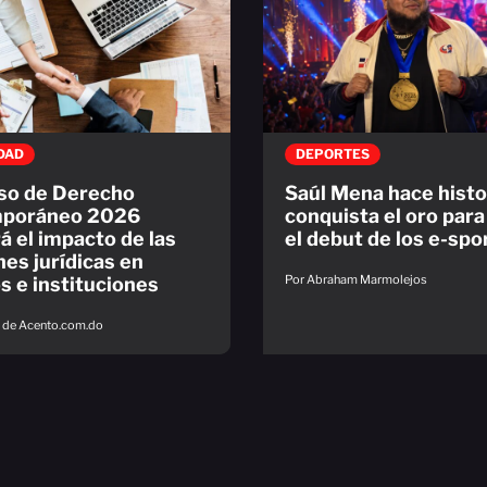
DAD
DEPORTES
so de Derecho
Saúl Mena hace histo
poráneo 2026
conquista el oro par
á el impacto de las
el debut de los e-spo
nes jurídicas en
Por Abraham Marmolejos
s e instituciones
s de Acento.com.do