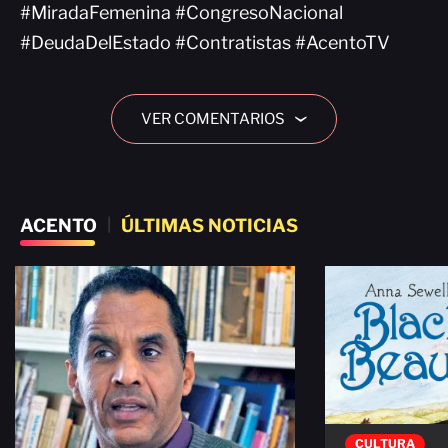
#MiradaFemenina #CongresoNacional
#DeudaDelEstado #Contratistas #AcentoTV
VER COMENTARIOS
›
ACENTO
|
ÚLTIMAS NOTICIAS
CULTURA