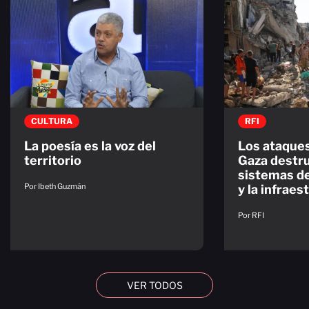
CULTURA
RFI
La poesía es la voz del
Los ataques
territorio
Gaza destr
sistemas de
Por Ibeth Guzmán
y la infraes
Por RFI
VER TODOS