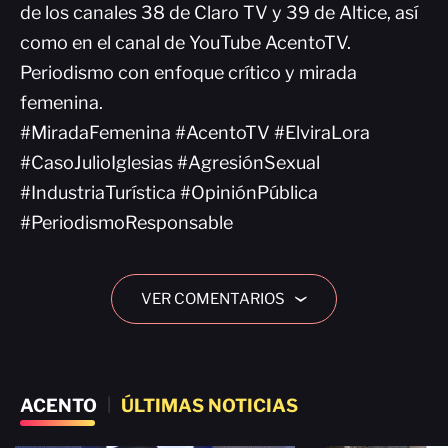
de los canales 38 de Claro TV y 39 de Altice, así
como en el canal de YouTube AcentoTV.
Periodismo con enfoque crítico y mirada
femenina.
#MiradaFemenina #AcentoTV #ElviraLora
#CasoJulioIglesias #AgresiónSexual
#IndustriaTurística #OpiniónPública
#PeriodismoResponsable
VER COMENTARIOS
›
ACENTO
|
ÚLTIMAS NOTICIAS