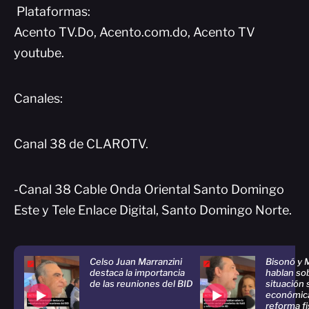
Plataformas:
Acento TV.Do, Acento.com.do, Acento TV
youtube.
Canales:
Canal 38 de CLAROTV.
-Canal 38 Cable Onda Oriental Santo Domingo
Este y Tele Enlace Digital, Santo Domingo Norte.
Celso Juan Marranzini
Bisonó y 
destaca la importancia
hablan sob
de las reuniones del BID
situación 
económica
reforma fi