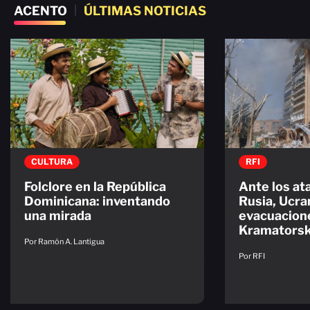
ACENTO
|
ÚLTIMAS NOTICIAS
CULTURA
RFI
Folclore en la República
Ante los at
Dominicana: inventando
Rusia, Ucra
una mirada
evacuacion
Kramators
Por Ramón A. Lantigua
Por RFI