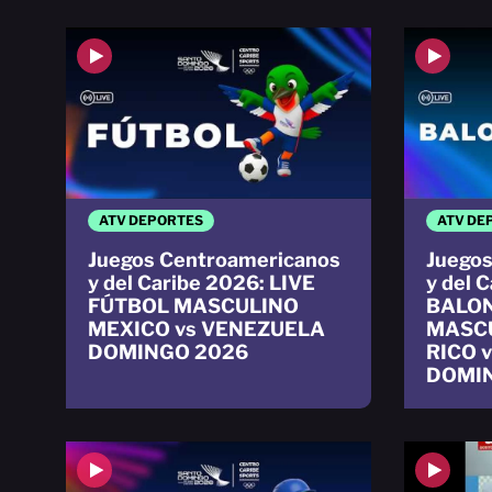
ATV DEPORTES
ATV DE
Juegos Centroamericanos
Juegos
y del Caribe 2026: LIVE
y del 
FÚTBOL MASCULINO
BALO
MEXICO vs VENEZUELA
MASC
DOMINGO 2026
RICO 
DOMI