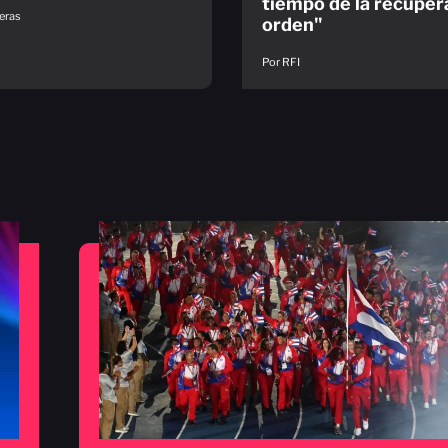
tiempo de la recuper
eras
orden"
Por RFI