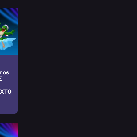
nos
E
IXTO