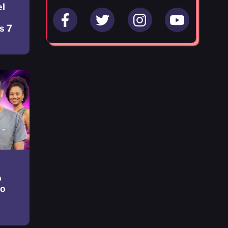
el
s 7
o
no