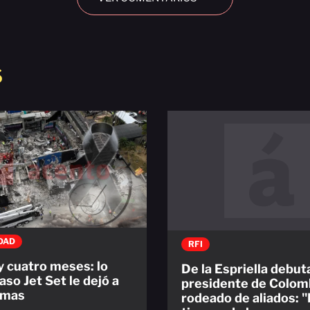
S
DAD
RFI
y cuatro meses: lo
De la Espriella debu
aso Jet Set le dejó a
presidente de Colom
timas
rodeado de aliados: 