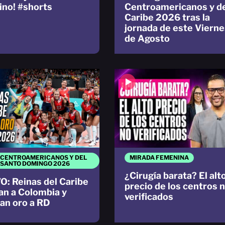
no! #shorts
Centroamericanos y d
Caribe 2026 tras la
jornada de este Vierne
de Agosto
 CENTROAMERICANOS Y DEL
MIRADA FEMENINA
 SANTO DOMINGO 2026
¿Cirugía barata? El alt
O: Reinas del Caribe
precio de los centros 
an a Colombia y
verificados
an oro a RD