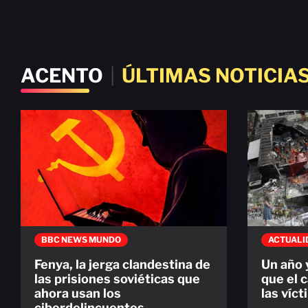
ACENTO
|
ÚLTIMAS NOTICIA
BBC NEWS MUNDO
ACTUALI
Fenya, la jerga clandestina de
Un año 
las prisiones soviéticas que
que el c
ahora usan los
las víc
ciberdelincuentes