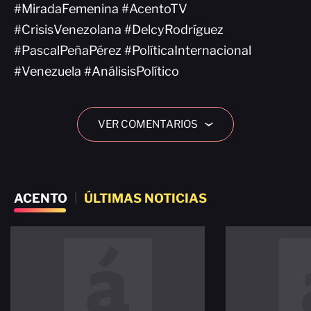
#MiradaFemenina #AcentoTV
#CrisisVenezolana #DelcyRodríguez
#PascalPeñaPérez #PolíticaInternacional
#Venezuela #AnálisisPolítico
VER COMENTARIOS
›
ACENTO
|
ÚLTIMAS NOTICIAS