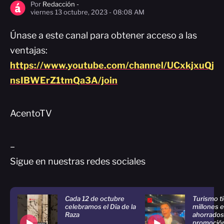
Por
Redacción -
viernes 13 octubre, 2023 - 08:08 AM
Únase a este canal para obtener acceso a las
ventajas:
https://www.youtube.com/channel/UCxkjxuQj
nsIBWErZ1tmQa3A/join
AcentoTV
–
Sigue en nuestras redes sociales
Cada 12 de octubre
Turismo t
celebramos el Día de la
millones 
Raza
ahorrados
promoción