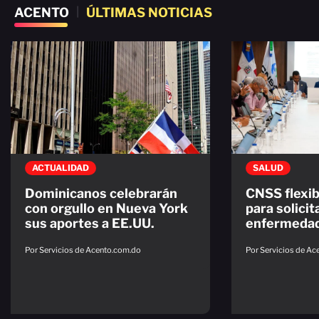
ACENTO
|
ÚLTIMAS NOTICIAS
ACTUALIDAD
SALUD
Dominicanos celebrarán
CNSS flexib
con orgullo en Nueva York
para solicit
sus aportes a EE.UU.
enfermeda
Por Servicios de Acento.com.do
Por Servicios de A