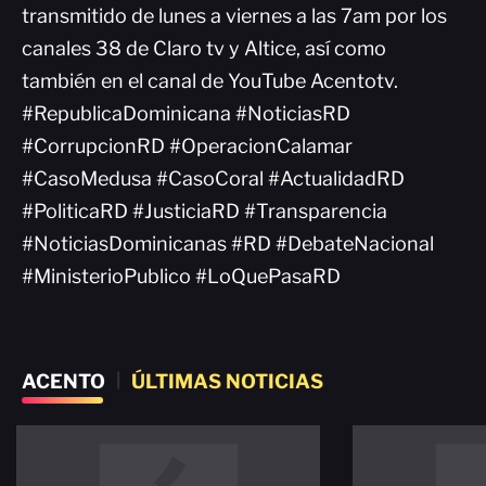
transmitido de lunes a viernes a las 7am por los
canales 38 de Claro tv y Altice, así como
también en el canal de YouTube Acentotv.
#RepublicaDominicana #NoticiasRD
#CorrupcionRD #OperacionCalamar
#CasoMedusa #CasoCoral #ActualidadRD
#PoliticaRD #JusticiaRD #Transparencia
#NoticiasDominicanas #RD #DebateNacional
#MinisterioPublico #LoQuePasaRD
ACENTO
|
ÚLTIMAS NOTICIAS