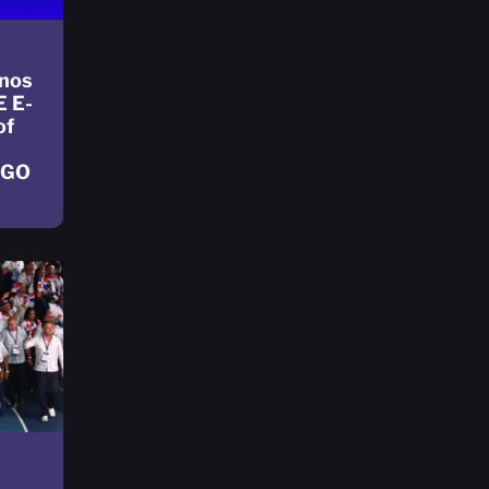
nos
E E-
of
NGO