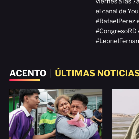
viernes a las 7
el canal de Yo
#RafaelPerez 
#CongresoRD #
#LeonelFerna
ACENTO
|
ÚLTIMAS NOTICIA