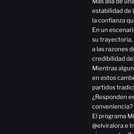
Más allá de una
estabilidad de 
la confianza q
En un escenari
su trayectoria,
a las razones 
credibilidad de
Mientras algun
en estos cambi
partidos tradi
¿Responden est
conveniencia?
El programa Mi
@elviralora e 