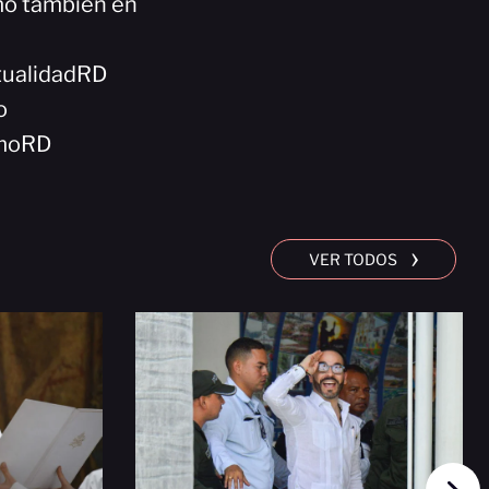
omo también en
tualidadRD
o
smoRD
›
VER TODOS