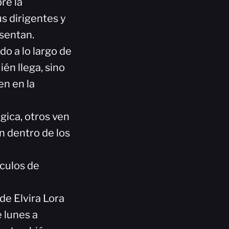
re la
us dirigentes y
esentan.
o a lo largo de
ién llega, sino
en en la
gica, otros ven
n dentro de los
culos de
e Elvira Lora
 lunes a