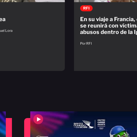
RFI
ea
En su viaje a Francia,
se reunirá con víctim
uel Lora
abusos dentro de la I
Por RFI