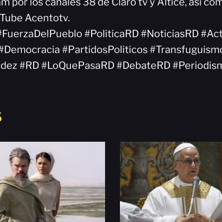
am por los canales 38 de Claro tv y Altice, así c
uTube Acentotv.
#FuerzaDelPueblo #PoliticaRD #NoticiasRD #Ac
Democracia #PartidosPoliticos #Transfuguism
ndez #RD #LoQuePasaRD #DebateRD #Periodi
S