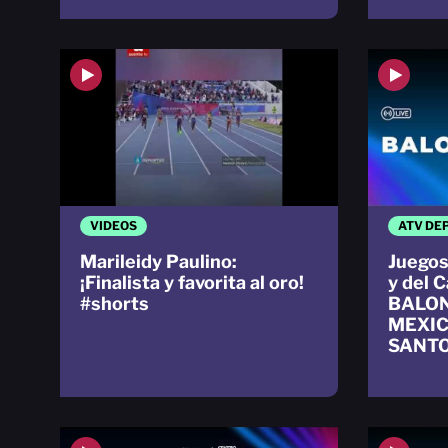
VIDEOS
ATV DE
Marileidy Paulino:
Juegos
¡Finalista y favorita al oro!
y del 
#shorts
BALO
MEXIC
SANTO