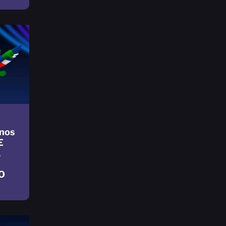
nos
E
L
O