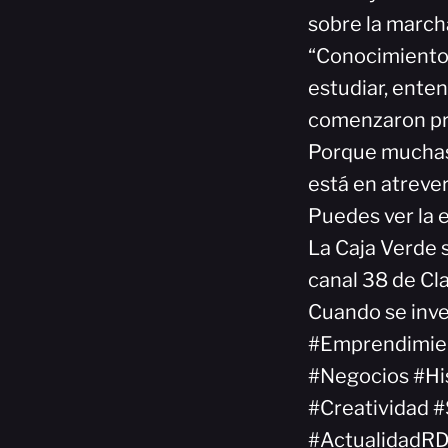
sobre la marcha
“Conocimiento 
estudiar, enten
comenzaron pri
Porque muchas 
está en atreve
Puedes ver la 
La Caja Verde s
canal 38 de Cla
Cuando se inve
#Emprendimie
#Negocios #Hi
#Creatividad 
#ActualidadR