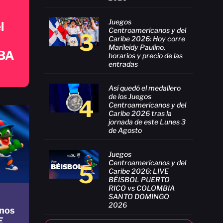
Juegos
l
Centroamericanos y del
3
Caribe 2026: Hoy corre
Marileidy Paulino,
BA
horarios y precio de las
entradas
Así quedó el medallero
de los Juegos
4
Centroamericanos y del
Caribe 2026 tras la
jornada de este Lunes 3
de Agosto
Juegos
Centroamericanos y del
5
Caribe 2026: LIVE
BÉISBOL PUERTO
RICO vs COLOMBIA
SANTO DOMINGO
2026
nos
E