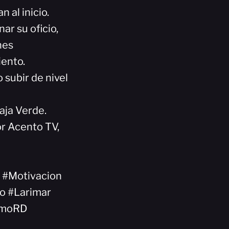
 al inicio.
r su oficio,
nes
iento.
subir de nivel
aja Verde.
or Acento TV,
 #Motivacion
o #Larimar
smoRD