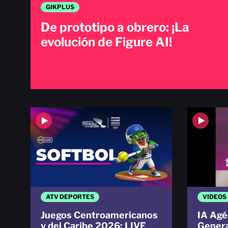
GIKPLUS
De prototipo a obrero: ¡La
evolución de Figure AI!
ATV DEPORTES
VIDEOS
Juegos Centroamericanos
IA Agé
y del Caribe 2026: LIVE
Genera