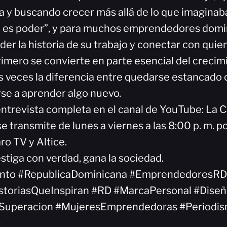
 y buscando crecer más allá de lo que imaginaban
es poder”, y para muchos emprendedores domina
der la historia de su trabajo y conectar con quie
mero se convierte en parte esencial del crecim
veces la diferencia entre quedarse estancado o 
rse a aprender algo nuevo.
entrevista completa en el canal de YouTube: La C
e transmite de lunes a viernes a las 8:00 p. m. p
ro TV y Altice.
stiga con verdad, gana la sociedad.
nto #RepublicaDominicana #EmprendedoresRD
storiasQueInspiran #RD #MarcaPersonal #Diseñ
#Superacion #MujeresEmprendedoras #Periodi
D