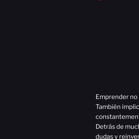
Emprender no e
También implica
constantemen
Detrás de much
dudas y reinve