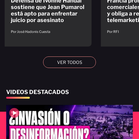
Defensa de Ivonne Handal
Francia pro
sostiene que Jean Pumarol
comerciales
está apto para enfrentar
y obliga a r
juicio por asesinato
telemarket
Por José Hadonis Cuesta
Por RFI
VER TODOS
VIDEOS DESTACADOS