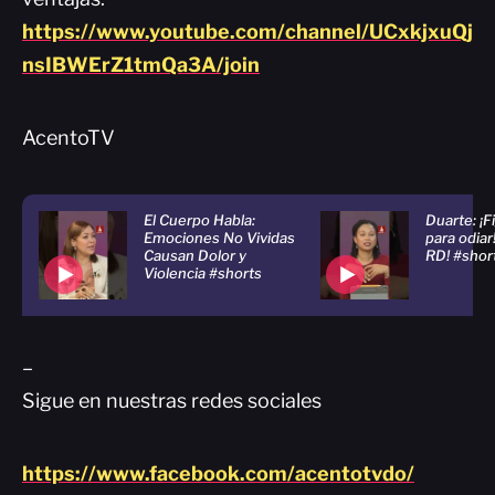
https://www.youtube.com/channel/UCxkjxuQj
nsIBWErZ1tmQa3A/join
AcentoTV
El Cuerpo Habla:
Duarte: ¡
Emociones No Vividas
para odiar
Causan Dolor y
RD! #shor
Violencia #shorts
–
Sigue en nuestras redes sociales
https://www.facebook.com/acentotvdo/