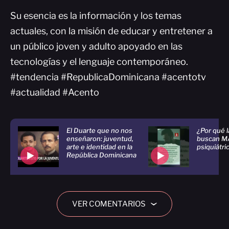
Su esencia es la información y los temas
actuales, con la misión de educar y entretener a
un público joven y adulto apoyado en las
tecnologías y el lenguaje contemporáneo.
#tendencia #RepublicaDominicana #acentotv
#actualidad #Acento
El Duarte que no nos
¿Por qué 
enseñaron: juventud,
buscan M
arte e identidad en la
psiquiátri
República Dominicana
VER COMENTARIOS
›