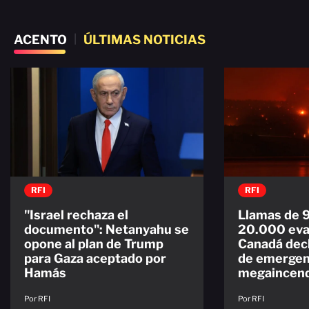
ACENTO
|
ÚLTIMAS NOTICIAS
RFI
RFI
"Israel rechaza el
Llamas de 
documento": Netanyahu se
20.000 eva
opone al plan de Trump
Canadá decl
para Gaza aceptado por
de emergenc
Hamás
megaincen
Por RFI
Por RFI