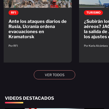
RFI
TURISMO
Ante los ataques diarios de
¿Subirán lo
Rusia, Ucrania ordena
aéreos? JA
evacuaciones en
la salida de
Kramatorsk
los ajustes
Por RFI
Por Karla Alcántara
VER TODOS
VIDEOS DESTACADOS