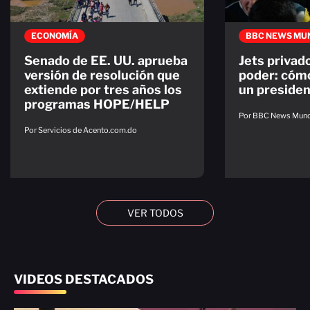
ECONOMÍA
BBC NEWS MU
Senado de EE. UU. aprueba
Jets privado
versión de resolución que
poder: cómo
extiende por tres años los
un presiden
programas HOPE/HELP
Por BBC News Mun
Por Servicios de Acento.com.do
VER TODOS
VIDEOS DESTACADOS