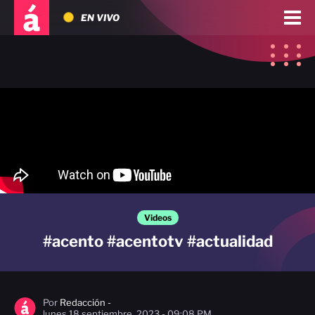
EN VIVO
Videos
#acento #acentotv #actualidad
Por
Redacción -
lunes 18 septiembre, 2023 - 09:08 PM