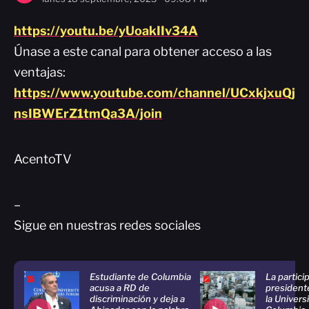
https://youtu.be/yUoakIIv34A
Únase a este canal para obtener acceso a las
ventajas:
https://www.youtube.com/channel/UCxkjxuQj
nsIBWErZ1tmQa3A/join
AcentoTV
–
Sigue en nuestras redes sociales
Estudiante de Columbia
La particip
acusa a RD de
president
discriminación y deja a
la Univers