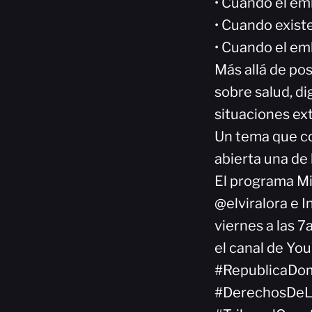
• Cuando el em
• Cuando existe
• Cuando el em
Más allá de pos
sobre salud, di
situaciones ex
Un tema que c
abierta una de
El programa Mi
@elviralora e 
viernes a las 7
el canal de Yo
#RepublicaDom
#DerechosDeLa