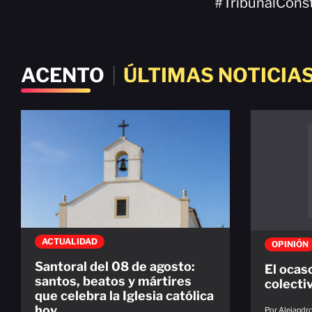
#TribunalCons
ACENTO
|
ÚLTIMAS NOTICIA
ACTUALIDAD
OPINIÓN
Santoral del 08 de agosto:
El ocas
santos, beatos y mártires
colecti
que celebra la Iglesia católica
hoy
Por Alejandr