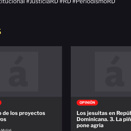
titucional #JusticiaRD #RD #PeriodismoRD
S
OPINIÓN
o de los proyectos
Los jesuitas en Repú
vos
Dominicana. 3. La piñ
pone agria
o Moliné