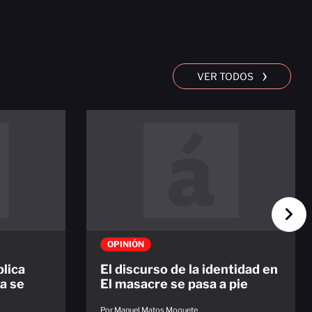
›
VER TODOS
OPINIÓN
blica
El discurso de la identidad en
a se
El masacre se pasa a pie
Por Manuel Matos Moquete