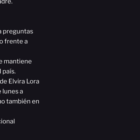
adre.
ea preguntas
o frente a
ue mantiene
 país.
e Elvira Lora
 lunes a
omo también en
ional