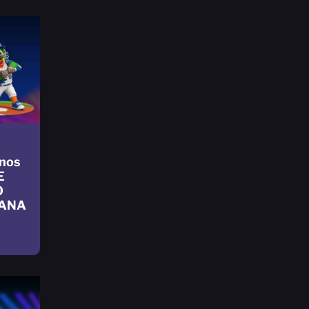
nos
E
O
CANA