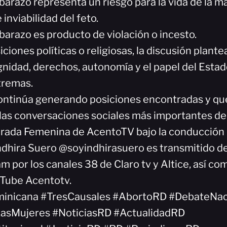
barazo representa un riesgo para la vida de la m
 inviabilidad del feto.
barazo es producto de violación o incesto.
iciones políticas o religiosas, la discusión plant
gnidad, derechos, autonomía y el papel del Estad
tremas.
ontinúa generando posiciones encontradas y q
 las conversaciones sociales más importantes del
rada Femenina de AcentoTV bajo la conducción d
Indhira Suero @soyindhirasuero es transmitido de
am por los canales 38 de Claro tv y Altice, así c
uTube Acentotv.
inicana #TresCausales #AbortoRD #DebateNac
sMujeres #NoticiasRD #ActualidadRD