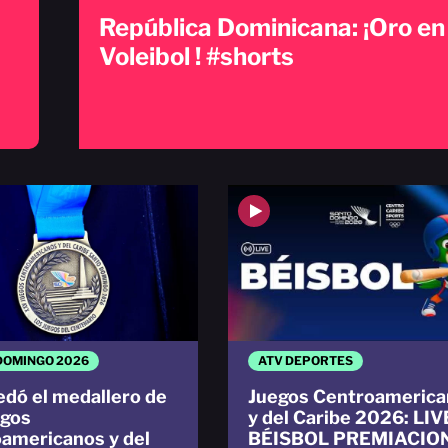
República Dominicana: ¡Oro en
Voleibol ! #shorts
DOMINGO 2026
ATV DEPORTES
edó el medallero de
Juegos Centroamerica
egos
y del Caribe 2026: LIV
americanos y del
BÉISBOL PREMIACIO