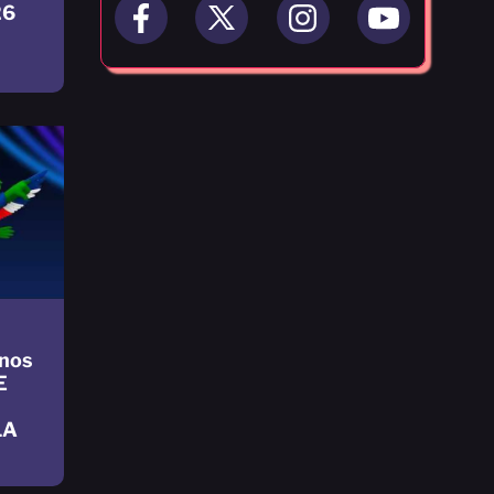
26
nos
E
LA