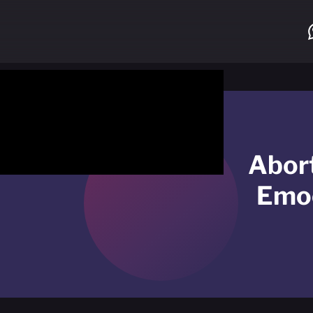
Abort
Emoc