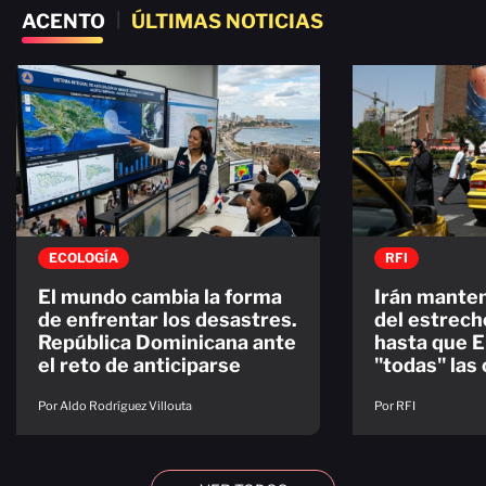
ACENTO
|
ÚLTIMAS NOTICIAS
ECOLOGÍA
RFI
El mundo cambia la forma
Irán manten
de enfrentar los desastres.
del estrec
República Dominicana ante
hasta que E
el reto de anticiparse
"todas" las
Por Aldo Rodríguez Villouta
Por RFI