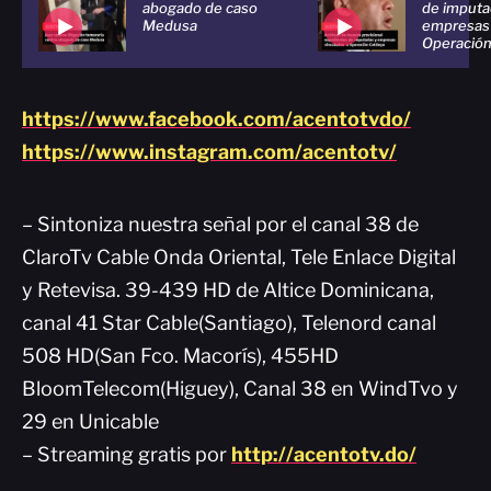
abogado de caso
de imputa
Medusa
empresas 
Operación
https://www.facebook.com/acentotvdo/
https://www.instagram.com/acentotv/
– Sintoniza nuestra señal por el canal 38 de
ClaroTv Cable Onda Oriental, Tele Enlace Digital
y Retevisa. 39-439 HD de Altice Dominicana,
canal 41 Star Cable(Santiago), Telenord canal
508 HD(San Fco. Macorís), 455HD
BloomTelecom(Higuey), Canal 38 en WindTvo y
29 en Unicable
– Streaming gratis por
http://acentotv.do/