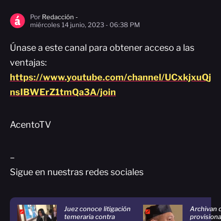
Por
Redacción -
miércoles 14 junio, 2023 - 06:38 PM
Únase a este canal para obtener acceso a las
ventajas:
https://www.youtube.com/channel/UCxkjxuQj
nsIBWErZ1tmQa3A/join
AcentoTV
–
Sigue en nuestras redes sociales
Juez conoce litigación
Archivan 
temeraria contra
provision