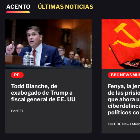
ACENTO
|
ÚLTIMAS NOTICIAS
RFI
BBC NEWS MU
Todd Blanche, de
Fenya, la je
exabogado de Trump a
de las prisi
fiscal general de EE. UU
que ahora 
ciberdelinc
Por RFI
políticos c
Por BBC News Mun