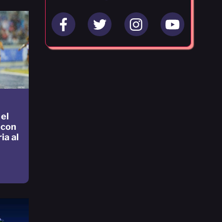
 el
 con
ia al