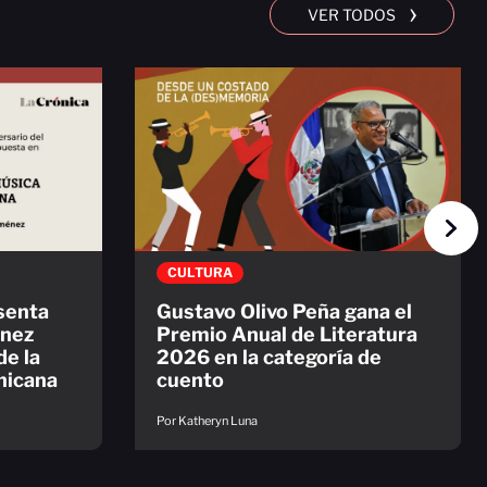
›
VER TODOS
CULTURA
esenta
Gustavo Olivo Peña gana el
énez
Premio Anual de Literatura
e la
2026 en la categoría de
nicana
cuento
Por Katheryn Luna