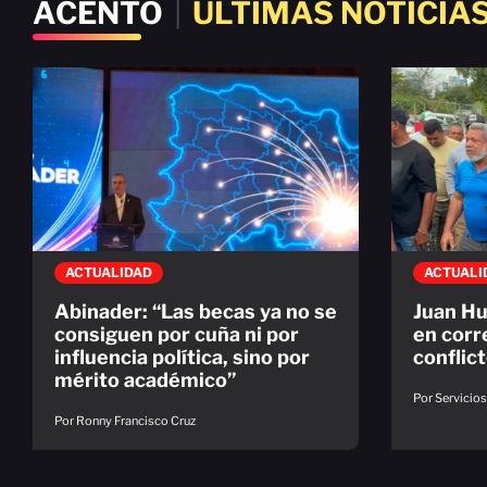
ACENTO
|
ÚLTIMAS NOTICIA
ACTUALIDAD
ACTUALI
Abinader: “Las becas ya no se
Juan Hu
consiguen por cuña ni por
en corr
influencia política, sino por
conflic
mérito académico”
Por Servicio
Por Ronny Francisco Cruz