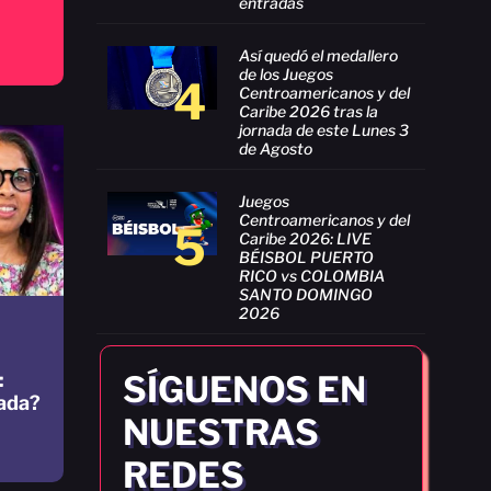
entradas
Así quedó el medallero
de los Juegos
4
Centroamericanos y del
Caribe 2026 tras la
jornada de este Lunes 3
de Agosto
Juegos
Centroamericanos y del
5
Caribe 2026: LIVE
BÉISBOL PUERTO
RICO vs COLOMBIA
SANTO DOMINGO
2026
SÍGUENOS EN
:
ada?
NUESTRAS
REDES