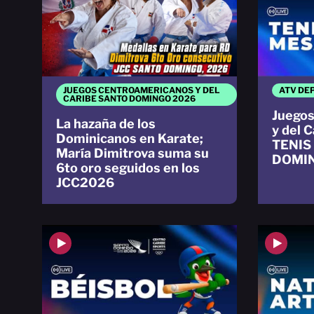
JUEGOS CENTROAMERICANOS Y DEL
ATV DE
CARIBE SANTO DOMINGO 2026
Juegos
La hazaña de los
y del 
Dominicanos en Karate;
TENIS
María Dimitrova suma su
DOMI
6to oro seguidos en los
JCC2026