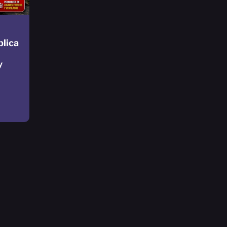
blica
y