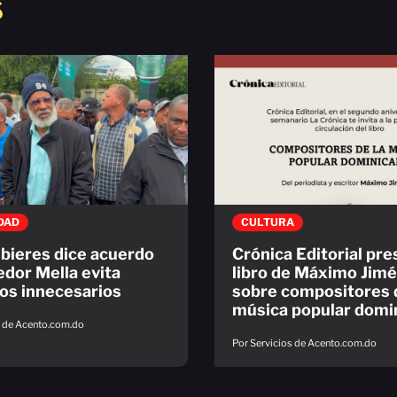
S
DAD
CULTURA
bieres dice acuerdo
Crónica Editorial pr
edor Mella evita
libro de Máximo Jim
tos innecesarios
sobre compositores d
música popular domi
s de Acento.com.do
Por Servicios de Acento.com.do