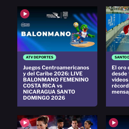
ATV DEPORTES
SANTO 
Juegos Centroamericanos
El oro
y del Caribe 2026: LIVE
desde 
BALONMANO FEMENINO
videos 
COSTA RICA vs
récord
NICARAGUA SANTO
mensa
DOMINGO 2026