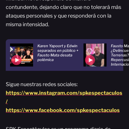
contundente, dejando claro que no tolerará más
ataques personales y que responderá con la
misma intensidad.
Karen Yapoort y Edwin
Fausto Ma
separados en público +
¿Delincue
Fausto Mata desata
Terrenas?
polémica
Repercus
Internaci
Sigue nuestras redes sociales:
https://www.instagram.com/spkespectaculos
/
https://www.facebook.com/spkespectaculos