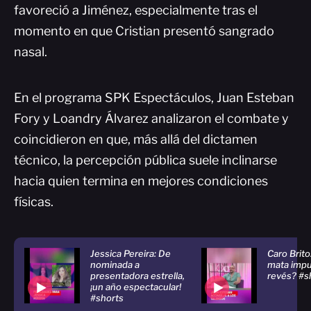
favoreció a Jiménez, especialmente tras el
momento en que Cristian presentó sangrado
nasal.
En el programa SPK Espectáculos, Juan Esteban
Fory y Loandry Álvarez analizaron el combate y
coincidieron en que, más allá del dictamen
técnico, la percepción pública suele inclinarse
hacia quien termina en mejores condiciones
físicas.
Jessica Pereira: De
Caro Brito
nominada a
mata impu
presentadora estrella,
revés? #s
¡un año espectacular!
#shorts