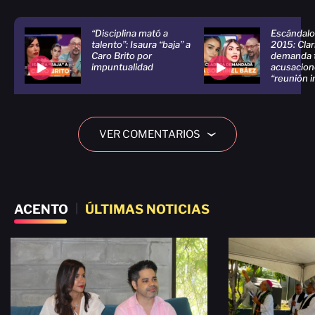
“Disciplina mató a
Escándalo
talento”: Isaura “baja” a
2015: Clar
Caro Brito por
demanda 
impuntualidad
acusacion
“reunión 
VER COMENTARIOS
›
ACENTO
|
ÚLTIMAS NOTICIAS