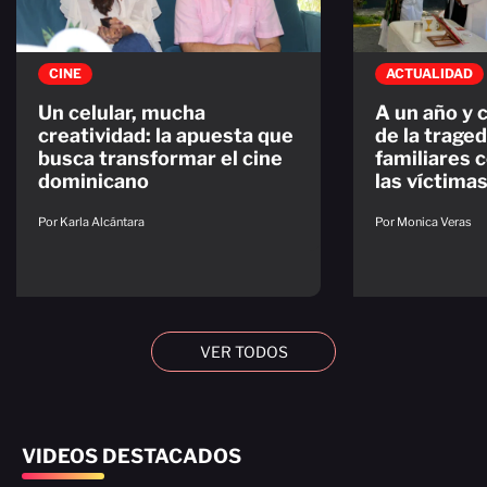
CINE
ACTUALIDAD
Un celular, mucha
A un año y 
creatividad: la apuesta que
de la traged
busca transformar el cine
familiares
dominicano
las víctima
Por Karla Alcántara
Por Monica Veras
VER TODOS
VIDEOS DESTACADOS