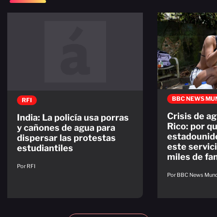
BBC NEWS MU
RFI
Crisis de a
India: La policía usa porras
Rico: por qu
y cañones de agua para
estadounid
dispersar las protestas
este servic
estudiantiles
miles de fa
Por RFI
Por BBC News Mun