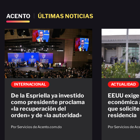
ACENTO
|
ÚLTIMAS NOTICIAS
INTERNACIONAL
ACTUALIDAD
De la Espriella ya investido
EEUU exige 
como presidente proclama
económica 
«la recuperación del
que solicite
orden» y de «la autoridad»
residencia
Por Servicios de Acento.com.do
Por Servicios de A