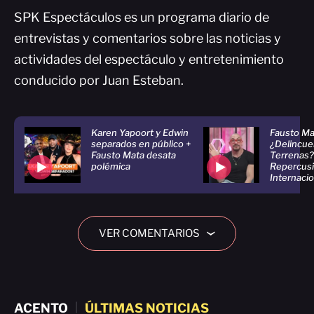
SPK Espectáculos es un programa diario de
entrevistas y comentarios sobre las noticias y
actividades del espectáculo y entretenimiento
conducido por Juan Esteban.
Karen Yapoort y Edwin
Fausto Ma
separados en público +
¿Delincue
Fausto Mata desata
Terrenas?
polémica
Repercus
Internaci
VER COMENTARIOS
›
ACENTO
|
ÚLTIMAS NOTICIAS