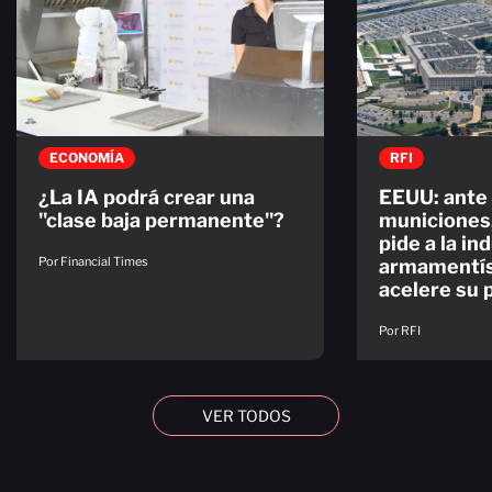
ECONOMÍA
RFI
¿La IA podrá crear una
EEUU: ante 
"clase baja permanente"?
municiones
pide a la in
Por Financial Times
armamentís
acelere su 
Por RFI
VER TODOS