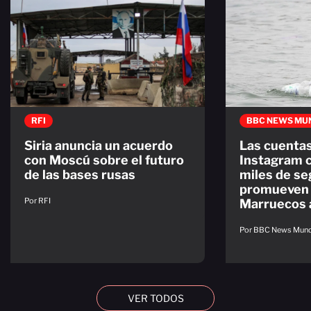
RFI
BBC NEWS MU
Siria anuncia un acuerdo
Las cuenta
con Moscú sobre el futuro
Instagram 
de las bases rusas
miles de se
promueven 
Por RFI
Marruecos 
Por BBC News Mun
VER TODOS