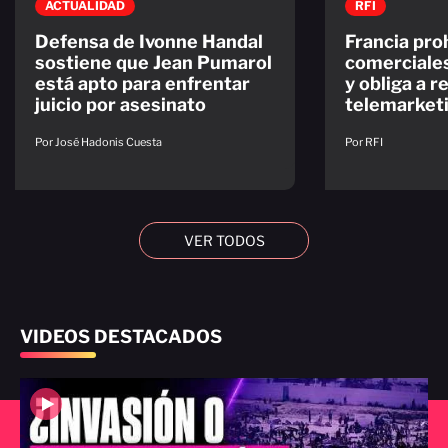
ACTUALIDAD
RFI
Defensa de Ivonne Handal
Francia pro
sostiene que Jean Pumarol
comerciales
está apto para enfrentar
y obliga a r
juicio por asesinato
telemarket
Por José Hadonis Cuesta
Por RFI
VER TODOS
VIDEOS DESTACADOS