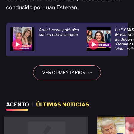
conducido por Juan Esteban.
Anahí causa polémica
La EX MI
con su nueva imagen
Marianne 
su docum
‘Dominica
Vista” edi
VER COMENTARIOS
›
ACENTO
|
ÚLTIMAS NOTICIAS