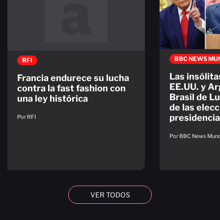
BBC NEWS MU
RFI
Las insólit
Francia endurece su lucha
EE.UU. y Ar
contra la fast fashion con
Brasil de L
una ley histórica
de las elec
presidencia
Por RFI
Por BBC News Mun
VER TODOS