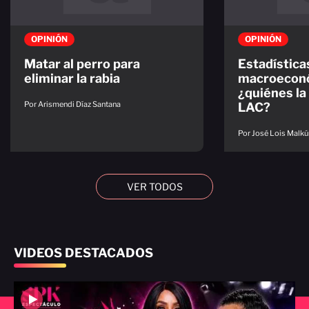
OPINIÓN
OPINIÓN
Matar al perro para
Estadística
eliminar la rabia
macroecon
¿quiénes la
Por Arismendi Díaz Santana
LAC?
Por José Lois Malkú
VER TODOS
VIDEOS DESTACADOS