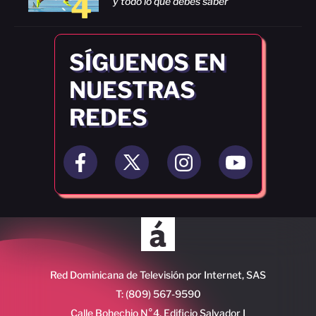
4
y todo lo que debes saber
SÍGUENOS EN
NUESTRAS
REDES
Red Dominicana de Televisión por Internet, SAS
T: (809) 567-9590
Calle Bohechio N°4, Edificio Salvador I