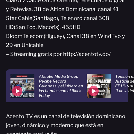
ClaroTv Cable Onda Oriental, Tele Enlace Digital
y Retevisa. 38 de Altice Dominicana, canal 41
Star Cable(Santiago), Telenord canal 508
HD(San Fco. Macorís), 455HD
BloomTelecom(Higuey), Canal 38 en WindTvo y
29 en Unicable
– Streaming gratis por http://acentotv.do/
Alofoke Media Group
Tensión en
Recibe Récord
Justicia d
Guinness y el juidero en
EE.UU y s
las tiendas con el Black
“Lanza del
Friday
Acento TV es un canal de televisión dominicano,
joven, dinámico y moderno que está en