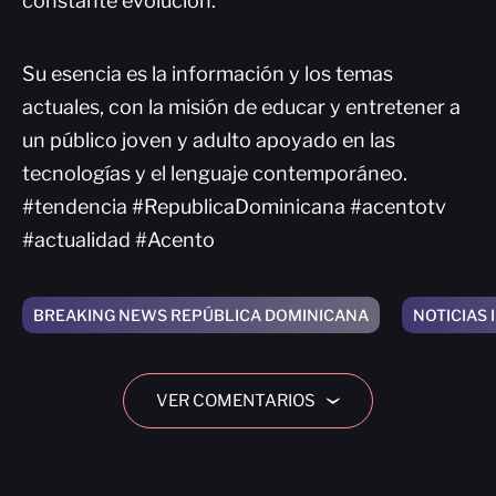
constante evolución.
Su esencia es la información y los temas
actuales, con la misión de educar y entretener a
un público joven y adulto apoyado en las
tecnologías y el lenguaje contemporáneo.
#tendencia #RepublicaDominicana #acentotv
#actualidad #Acento
BREAKING NEWS REPÚBLICA DOMINICANA
NOTICIAS
VER COMENTARIOS
›