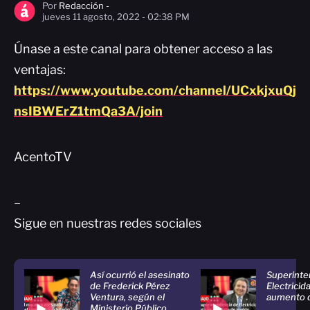
Por
Redacción -
jueves 11 agosto, 2022 - 02:38 PM
Únase a este canal para obtener acceso a las
ventajas:
https://www.youtube.com/channel/UCxkjxuQj
nsIBWErZ1tmQa3A/join
AcentoTV
–
Sigue en nuestras redes sociales
Así ocurrió el asesinato
Superinte
de Frederick Pérez
Electricid
Ventura, según el
aumento 
Ministerio Público