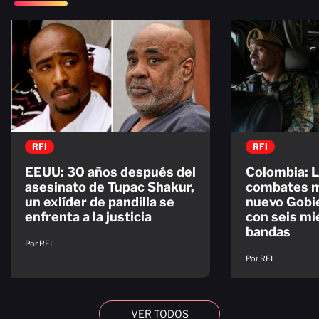
RFI
RFI
EEUU: 30 años después del
Colombia: 
asesinato de Tupac Shakur,
combates mi
un exlíder de pandilla se
nuevo Gobi
enfrenta a la justicia
con seis m
bandas
Por RFI
Por RFI
VER TODOS