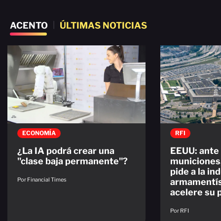
ACENTO
|
ÚLTIMAS NOTICIAS
ECONOMÍA
RFI
¿La IA podrá crear una
EEUU: ante 
"clase baja permanente"?
municiones
pide a la in
Por Financial Times
armamentís
acelere su 
Por RFI