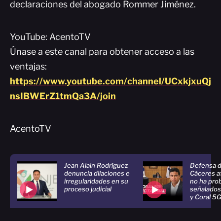
declaraciones del abogado Rommer Jiménez.
YouTube: AcentoTV
Únase a este canal para obtener acceso a las
ventajas:
https://www.youtube.com/channel/UCxkjxuQj
nsIBWErZ1tmQa3A/join
AcentoTV
Jean Alain Rodríguez
Defensa 
denuncia dilaciones e
Cáceres a
irregularidades en su
no ha pro
proceso judicial
señalados
y Coral 5