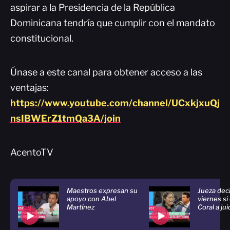
aspirar a la Presidencia de la República
Dominicana tendría que cumplir con el mandato
constitucional.
Únase a este canal para obtener acceso a las
ventajas:
https://www.youtube.com/channel/UCxkjxuQj
nsIBWErZ1tmQa3A/join
AcentoTV
Maestros expresan su
Jueza deci
apoyo con Abel
viernes si
Martínez
Coral a ju