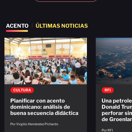
ACENTO
|
ÚLTIMAS NOTICIAS
CULTURA
RFI
Planificar con acento
Una petrole
dominicano: análisis de
Donald Trum
buena secuencia didáctica
perforar si
de Groenla
Por Virgilio Hernández Pichardo
Por RFI