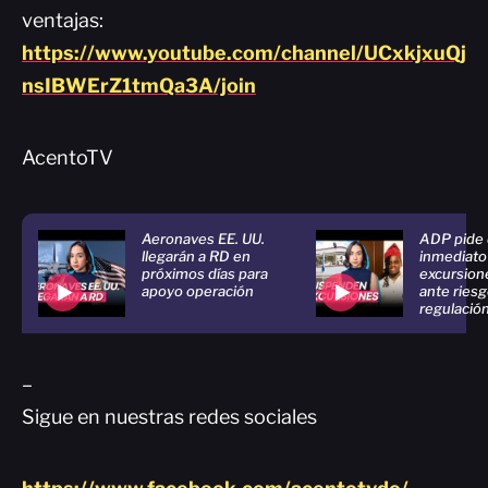
ventajas:
https://www.youtube.com/channel/UCxkjxuQj
nsIBWErZ1tmQa3A/join
AcentoTV
Aeronaves EE. UU.
ADP pide 
llegarán a RD en
inmediato”
próximos días para
excursion
apoyo operación
ante riesg
regulació
–
Sigue en nuestras redes sociales