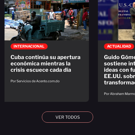
INTERNACIONAL
ACTUALIDAD
Cuba continúa su apertura
Guido Góm
económica mientras la
sostiene in
crisis escuece cada día
ideas con f
EE.UU. sob
Por Servicios de Acento.com.do
transformac
Por Abraham Marmo
VER TODOS