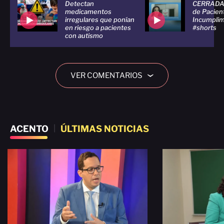
Detectan
CERRADA 
medicamentos
de Pacien
irregulares que ponían
Incumplim
en riesgo a pacientes
#shorts
con autismo
VER COMENTARIOS
›
ACENTO
|
ÚLTIMAS NOTICIAS