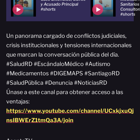
y Acusado Principal
Sanitarios
#shorts
Consultor
#shorts
Un panorama cargado de conflictos judiciales,
crisis institucionales y tensiones internacionales
que marcan la conversación pública del día.
#SaludRD #EscándaloMédico #Autismo
#Medicamentos #DIGEMAPS #SantiagoRD
#SaludPública #Denuncia #NoticiasRD
Únase a este canal para obtener acceso a las
ventajas:
https://www.youtube.com/channel/UCxkjxuQj
nsIBWErZ1tmQa3A/join