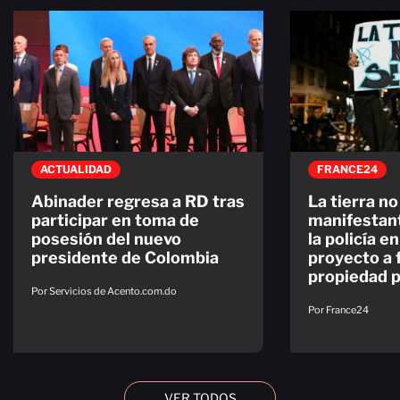
ACTUALIDAD
FRANCE24
Abinader regresa a RD tras
La tierra no
participar en toma de
manifestan
posesión del nuevo
la policía e
presidente de Colombia
proyecto a f
propiedad p
Por Servicios de Acento.com.do
Por France24
VER TODOS