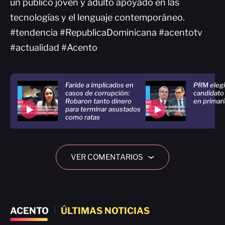
un público joven y adulto apoyado en las
tecnologías y el lenguaje contemporáneo.
#tendencia #RepublicaDominicana #acentotv
#actualidad #Acento
Faride a implicados en
PRM elegi
casos de corrupción:
candidato
Robaron tanto dinero
en primar
para terminar asustados
como ratas
VER COMENTARIOS
›
ACENTO
|
ÚLTIMAS NOTICIAS