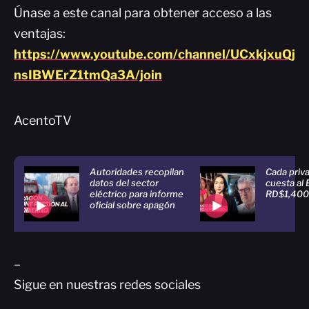
Únase a este canal para obtener acceso a las
ventajas:
https://www.youtube.com/channel/UCxkjxuQj
nsIBWErZ1tmQa3A/join
AcentoTV
Autoridades recopilan
Cada priva
datos del sector
cuesta al
eléctrico para informe
RD$1,400 
oficial sobre apagón
–
Sigue en nuestras redes sociales