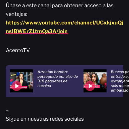
Únase a este canal para obtener acceso a las
ventajas:
https://www.youtube.com/channel/UCxkjxuQj
nsIBWErZ1tmQa3A/join
AcentoTV
Arrestan hombre
Buscan pro
perseguido por alijo de
entrada a
918 paquetes de
extranjer
cocaína
seis mese
embarazo
–
Sigue en nuestras redes sociales