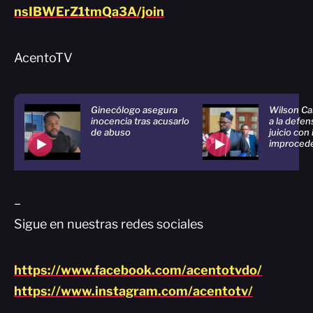
nsIBWErZ1tmQa3A/join
AcentoTV
Ginecólogo asegura
Wilson C
inocencia tras acusarlo
a la defens
de abuso
juicio con
improced
–
Sigue en nuestras redes sociales
https://www.facebook.com/acentotvdo/
https://www.instagram.com/acentotv/