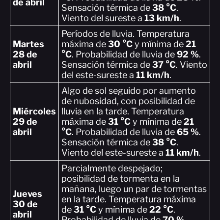
de abril
Sensación térmica de
38 °C
.
Viento del sureste a
13 km/h
.
Períodos de lluvia. Temperatura
Martes
máxima de
30 °C
y mínima de
21
28 de
°C
. Probabilidad de lluvia de
92 %
.
abril
Sensación térmica de
37 °C
. Viento
del este-sureste a
11 km/h
.
Algo de sol seguido por aumento
de nubosidad, con posibilidad de
Miércoles
lluvia en la tarde. Temperatura
29 de
máxima de
31 °C
y mínima de
21
abril
°C
. Probabilidad de lluvia de
65 %
.
Sensación térmica de
38 °C
.
Viento del este-sureste a
11 km/h
.
Parcialmente despejado;
posibilidad de tormenta en la
mañana, luego un par de tormentas
Jueves
en la tarde. Temperatura máxima
30 de
de
31 °C
y mínima de
22 °C
.
abril
Probabilidad de lluvia de
70 %
.