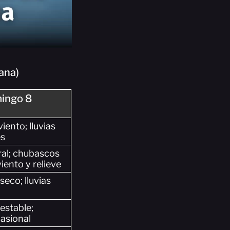
ana)
ingo 8
iento; lluvias
es
ral; chubascos
iento y relieve
eco; lluvias
stable;
asional