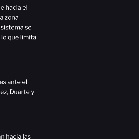
e hacia el
la zona
l sistema se
lo que limita
as ante el
ez, Duarte y
n hacia las