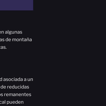
 en algunas
onas de montaña
cas.
d asociada a un
 de reducidas
unos remanentes
ocal pueden