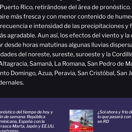
Puerto Rico, retirándose del área de pronóstico.
aire más fresca y con menor contenido de hume
frecuencia e intensidad de las precipitaciones y
 agradable. Aun así, los efectos del viento y la 
r desde horas matutinas algunas lluvias dispers
idades del noreste, sureste, suroeste y la Cordill
Altagracia, Samaná, La Romana, San Pedro de Mac
nto Domingo, Azua, Peravia, San Cristóbal, San 
dernales.
nóstico del tiempo de hoy y
¿Sol ahora y frío 
fin de semana: República
lo que pasará con 
minicana, España con la
en RD
rrasca Marta, Japón y EE.UU.
ío extremo