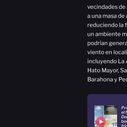
vecindades de 
a una masa de 
reduciendo la 
un ambiente más
podrían genera
viento en local
incluyendo La 
Hato Mayor, Sa
Barahona y Pe
Pro
el 
Do
bo
fr