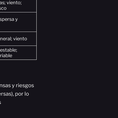
as; viento;
sco
spersa y
neral; viento
stable;
riable
nsas y riesgos
sas), por lo
s