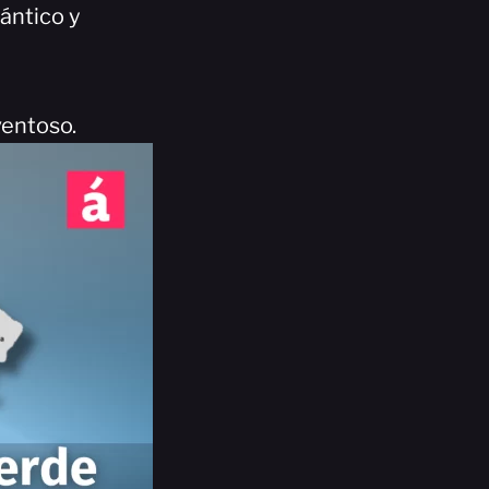
lántico y
ventoso.