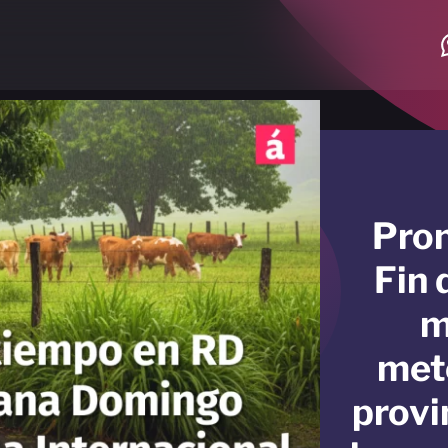
Pron
Fin
m
met
provi