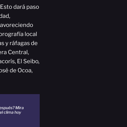
 Esto dará paso
dad,
 favoreciendo
orografía local
as y ráfagas de
era Central,
orís, El Seibo,
José de Ocoa,
después? Mira
el clima hoy