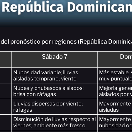
del pronóstico por regiones (República Dominic
Sábado 7
Dom
Nubosidad variable; lluvias
Más estable; v
aisladas temprano; viento
muy puntual
Nubes y chubascos aislados;
Mejoría gene
brisa con ráfagas
aislados por v
Lluvias dispersas por viento;
Mayormente s
ráfagas
aisladas
Disminución de lluvias respecto al
Mayormente e
viernes; ambiente más fresco
nubosidad oc