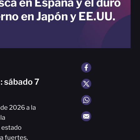
sca en España y el duro
erno en Japón y EE.UU.
: sábado 7
 de 2026 a la
la
a estado
 fuertes,