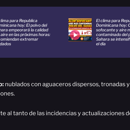
clima para Republica
El clima para Repu
inicana hoy: El polvo del
Dominicana hoy: 
hara empeorará la calidad
sofocante y aire 
 aire en las próximas horas:
contaminado del p
comiendan extremar
Sahara se intensi
idados
el día
o:
nublados con aguaceros dispersos, tronadas y
iones.
 al tanto de las incidencias y actualizaciones de