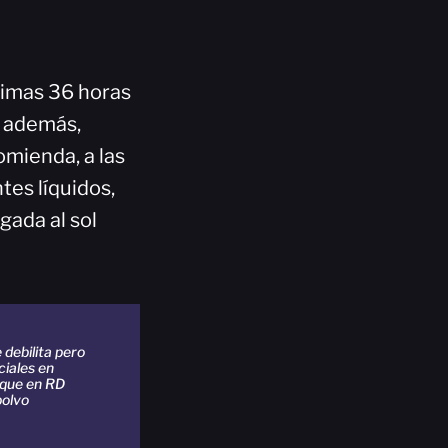
ximas 36 horas
d, además,
omienda, a las
tes líquidos,
ngada al sol
 debilita pero
ciales en
 que en RD
polvo