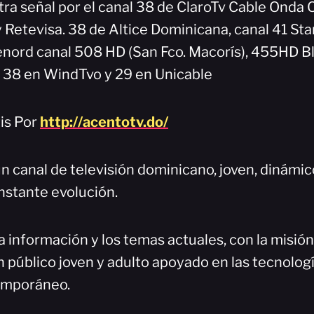
ra señal por el canal 38 de ClaroTv Cable Onda O
y Retevisa. 38 de Altice Dominicana, canal 41 Sta
lenord canal 508 HD (San Fco. Macorís), 455HD
l 38 en WindTvo y 29 en Unicable
is Por
http://acentotv.do/
n canal de televisión dominicano, joven, dinámi
nstante evolución.
a información y los temas actuales, con la misió
 público joven y adulto apoyado en las tecnologí
emporáneo.