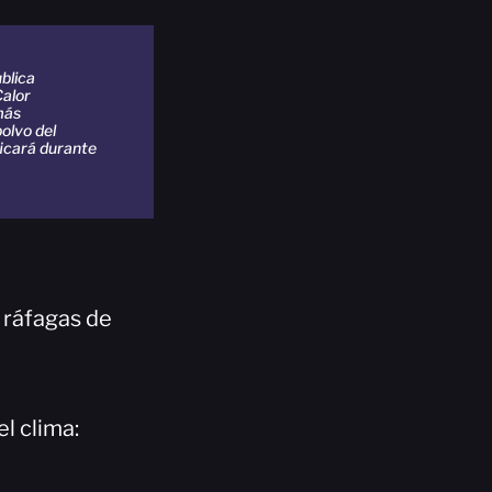
blica
Calor
más
olvo del
ficará durante
 ráfagas de
l clima: