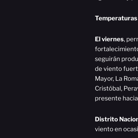
Temperaturas m
El viernes
, pe
fortalecimiento
seguirán produ
de viento fuer
Mayor, La Roma
Cristóbal, Pera
presente hacia 
Distrito Nacio
viento en ocas