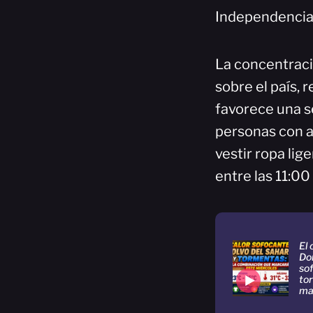
Independencia
La concentrac
sobre el país, 
favorece una s
personas con al
vestir ropa lig
entre las 11:00 
El 
Do
sof
to
ma