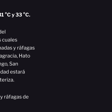
1 °C y 33 °C.
del
s cuales
nadas y ráfagas
agracia, Hato
ngo, San
vidad estará
teriza.
y ráfagas de