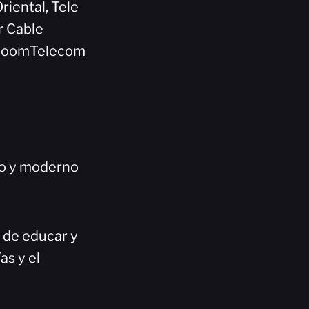
riental, Tele
r Cable
 BloomTelecom
co y moderno
n de educar y
as y el