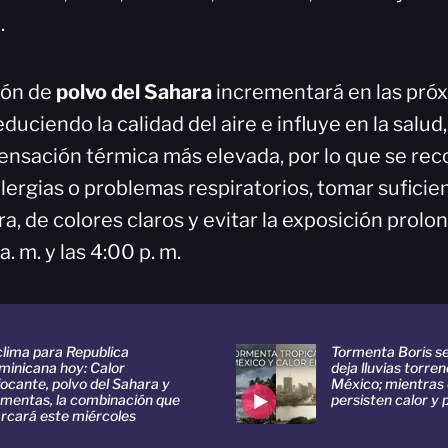
.
ión de
polvo del Sahara
incrementará en las pró
reduciendo la calidad del aire e influye en la salu
ensación térmica más elevada, por lo que se rec
ergias o problemas respiratorios, tomar suficien
era, de colores claros y evitar la exposición prolo
a. m. y las 4:00 p. m.
clima para Republica
Tormenta Boris se
minicana hoy: Calor
deja lluvias torren
ocante, polvo del Sahara y
México; mientras
rmentas, la combinación que
persisten calor y 
rcará este miércoles