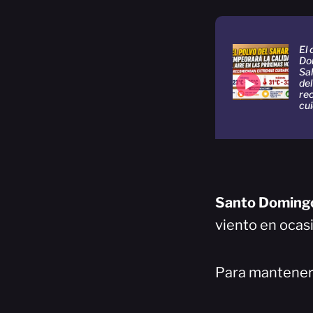
El 
Dom
Sa
del
re
cu
Santo Doming
viento en ocas
Para mantenerte