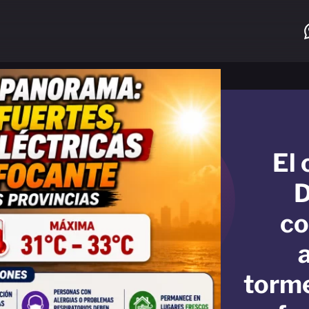
El 
D
co
torme