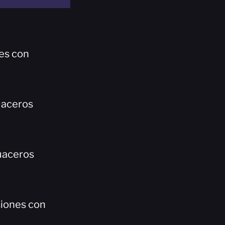
es con
uaceros
uaceros
siones con