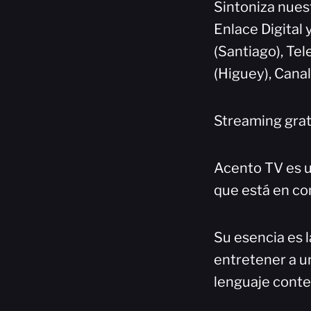
Sintoniza nuest
Enlace Digital 
(Santiago), Te
(Higuey), Cana
Streaming grat
Acento TV es u
que está en co
Su esencia es l
entretener a un
lenguaje cont