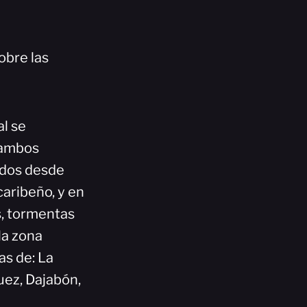
obre las
al se
 ambos
ados desde
caribeño, y en
s, tormentas
 la zona
as de: La
uez, Dajabón,