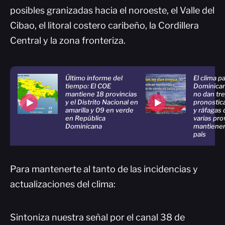
posibles granizadas hacia el noroeste, el Valle del
Cibao, el litoral costero caribeño, la Cordillera
Central y la zona fronteriza.
Último informe del
El clima p
tiempo: El COE
Dominican
mantiene 18 provincias
no dan tr
y el Distrito Nacional en
pronostic
amarilla y 09 en verde
y ráfagas 
en República
varias pro
Dominicana
mantienen
país
Para mantenerte al tanto de las incidencias y
actualizaciones del clima:
Sintoniza nuestra señal por el canal 38 de