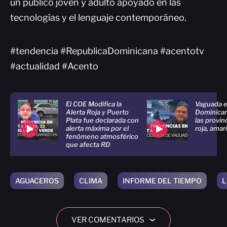
un público joven y adulto apoyado en las
tecnologías y el lenguaje contemporáneo.
#tendencia #RepublicaDominicana #acentotv
#actualidad #Acento
El COE Modifica la
Vaguada e
Alerta Roja y Puerto
Dominican
Plata fue declarada con
las provin
alerta máxima por el
roja, amari
fenómeno atmosférico
que afecta RD
AGUACEROS
CLIMA
INFORME DEL TIEMPO
L
VER COMENTARIOS
›