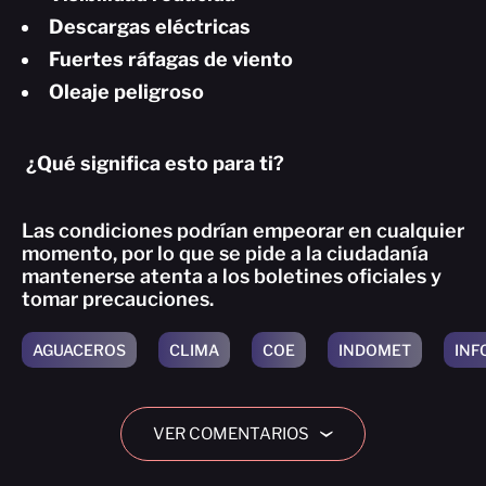
Descargas eléctricas
Fuertes ráfagas de viento
Oleaje peligroso
¿Qué significa esto para ti?
Las condiciones podrían empeorar en cualquier
momento, por lo que se pide a la ciudadanía
mantenerse atenta a los boletines oficiales y
tomar precauciones.
AGUACEROS
CLIMA
COE
INDOMET
INF
VER COMENTARIOS
›