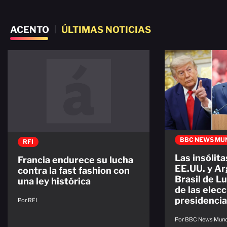
ACENTO
|
ÚLTIMAS NOTICIAS
BBC NEWS MU
RFI
Las insólit
Francia endurece su lucha
EE.UU. y Ar
contra la fast fashion con
Brasil de L
una ley histórica
de las elec
presidencia
Por RFI
Por BBC News Mun