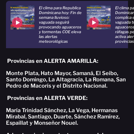
El clima para Republica
El clima p
Dominicana hoy: Fin de
Dominican
semana lluvioso:
complica e
vaguada seguirá
vaguada t
provocando aguaceros
aguaceros
y tormentas COE eleva
ráfagas p
las alertas
activa ale
meteorológicas
provincias
Provincias en ALERTA AMARILLA:
Monte Plata, Hato Mayor, Samaná, El Seibo,
Santo Domingo, La Altagracia, La Romana, San
Pedro de Macorís y el Distrito Nacional.
Provincias en ALERTA VERDE:
María Trinidad Sánchez, La Vega, Hermanas
Mirabal, Santiago, Duarte, Sánchez Ramírez,
Espaillat y Monseñor Nouel.