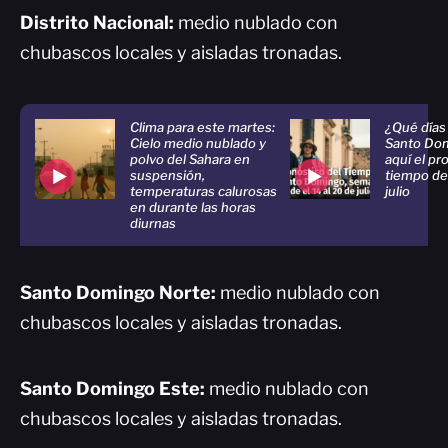
Distrito Nacional:
medio nublado con
chubascos locales y aisladas tronadas.
Clima para este martes:
¿Qué días 
Cielo medio nublado y
Santo Dom
polvo del Sahara en
aquí el pr
suspensión,
tiempo del
temperaturas calurosas
julio
en durante las horas
diurnas
Santo Domingo Norte:
medio nublado con
chubascos locales y aisladas tronadas.
Santo Domingo Este:
medio nublado con
chubascos locales y aisladas tronadas.