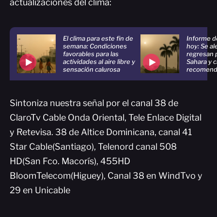
actualizaciones del clima:
El clima para este fin de
Informe d
semana: Condiciones
hoy: Se ale
favorables para las
regresan 
actividades al aire libre y
Sahara y ca
sensación calurosa
recomend
Sintoniza nuestra señal por el canal 38 de
ClaroTv Cable Onda Oriental, Tele Enlace Digital
y Retevisa. 38 de Altice Dominicana, canal 41
Star Cable(Santiago), Telenord canal 508
HD(San Fco. Macorís), 455HD
BloomTelecom(Higuey), Canal 38 en WindTvo y
29 en Unicable