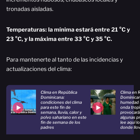
tronadas aisladas.
Temperaturas: la mínima estará entre 21 °C y
23 °C, y la máxima entre 33 °C y 35 °C.
Para mantenerte al tanto de las incidencias y
actualizaciones del clima:
Clima en República
Clima en 
Dominicana:
Dominican
condiciones del clima
humedad 
para este fin de
onda tropi
semana, lluvia, calor y
provocará
polvo sahariano en este
algunas p
fin de semana de los
lee aquí l
padres
donde llo