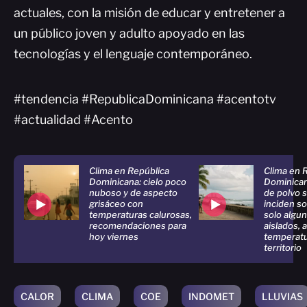
actuales, con la misión de educar y entretener a
un público joven y adulto apoyado en las
tecnologías y el lenguaje contemporáneo.
#tendencia #RepublicaDominicana #acentotv
#actualidad #Acento
Clima en República
Clima en 
Dominicana: cielo poco
Dominican
nuboso y de aspecto
de polvo 
grisáceo con
inciden so
temperaturas calurosas,
solo algu
recomendaciones para
aislados, a
hoy viernes
temperatu
territorio
CALOR
CLIMA
COE
INDOMET
LLUVIAS