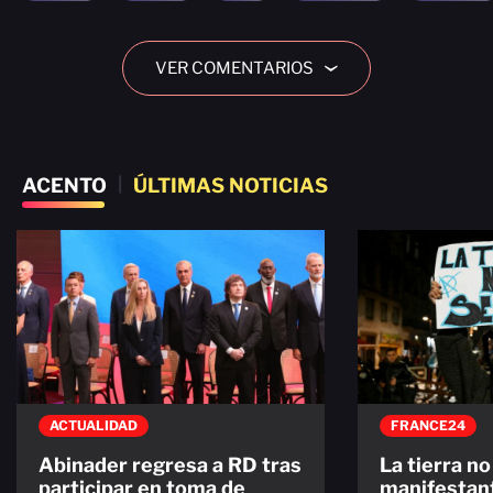
VER COMENTARIOS
›
ACENTO
|
ÚLTIMAS NOTICIAS
ACTUALIDAD
FRANCE24
Abinader regresa a RD tras
La tierra no
participar en toma de
manifestan