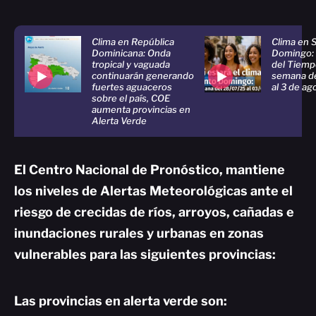
Clima en República
Clima en 
Dominicana: Onda
Domingo: 
tropical y vaguada
del Tiempo
continuarán generando
semana del
fuertes aguaceros
al 3 de ag
sobre el país, COE
aumenta provincias en
Alerta Verde
El Centro Nacional de Pronóstico, mantiene
los niveles de Alertas Meteorológicas ante el
riesgo de crecidas de ríos, arroyos, cañadas e
inundaciones rurales y urbanas en zonas
vulnerables para las siguientes provincias:
Las provincias en alerta verde son: